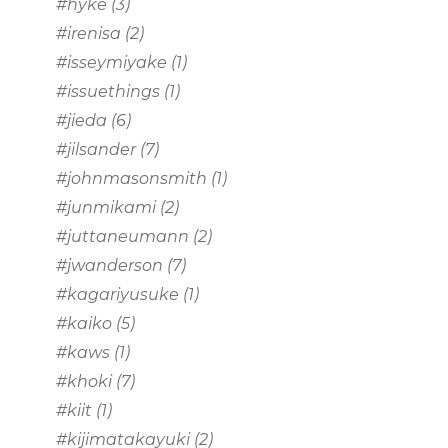
#hyke
(3)
#irenisa
(2)
#isseymiyake
(1)
#issuethings
(1)
#jieda
(6)
#jilsander
(7)
#johnmasonsmith
(1)
#junmikami
(2)
#juttaneumann
(2)
#jwanderson
(7)
#kagariyusuke
(1)
#kaiko
(5)
#kaws
(1)
#khoki
(7)
#kiit
(1)
#kijimatakayuki
(2)