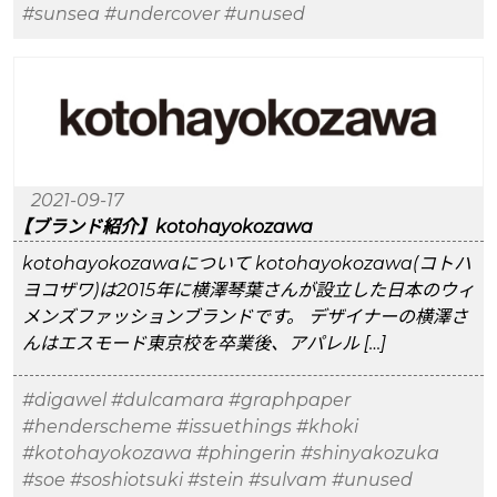
#sunsea
#undercover
#unused
2021-09-17
【ブランド紹介】kotohayokozawa
kotohayokozawaについて kotohayokozawa(コトハ
ヨコザワ)は2015年に横澤琴葉さんが設立した日本のウィ
メンズファッションブランドです。 デザイナーの横澤さ
んはエスモード東京校を卒業後、アパレル […]
#digawel
#dulcamara
#graphpaper
#henderscheme
#issuethings
#khoki
#kotohayokozawa
#phingerin
#shinyakozuka
#soe
#soshiotsuki
#stein
#sulvam
#unused