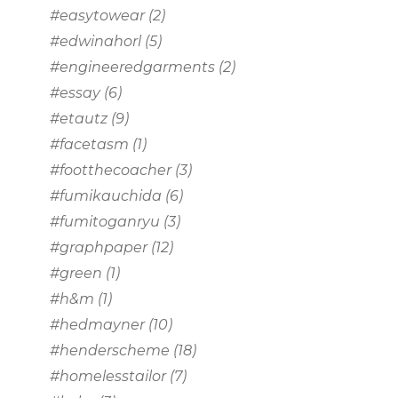
#easytowear
(2)
#edwinahorl
(5)
#engineeredgarments
(2)
#essay
(6)
#etautz
(9)
#facetasm
(1)
#footthecoacher
(3)
#fumikauchida
(6)
#fumitoganryu
(3)
#graphpaper
(12)
#green
(1)
#h&m
(1)
#hedmayner
(10)
#henderscheme
(18)
#homelesstailor
(7)