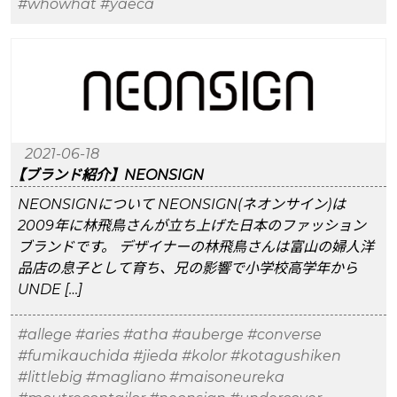
#whowhat
#yaeca
2021-06-18
【ブランド紹介】NEONSIGN
NEONSIGNについて NEONSIGN(ネオンサイン)は
2009年に林飛鳥さんが立ち上げた日本のファッション
ブランドです。 デザイナーの林飛鳥さんは富山の婦人洋
品店の息子として育ち、兄の影響で小学校高学年から
UNDE […]
#allege
#aries
#atha
#auberge
#converse
#fumikauchida
#jieda
#kolor
#kotagushiken
#littlebig
#magliano
#maisoneureka