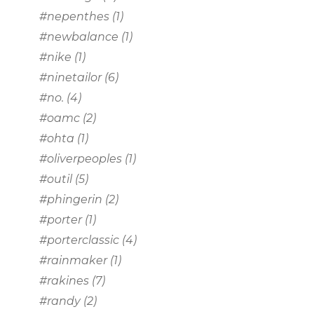
#nepenthes
(1)
#newbalance
(1)
#nike
(1)
#ninetailor
(6)
#no.
(4)
#oamc
(2)
#ohta
(1)
#oliverpeoples
(1)
#outil
(5)
#phingerin
(2)
#porter
(1)
#porterclassic
(4)
#rainmaker
(1)
#rakines
(7)
#randy
(2)