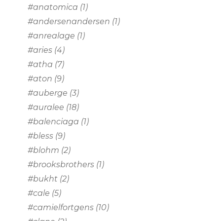
#anatomica
(1)
#andersenandersen
(1)
#anrealage
(1)
#aries
(4)
#atha
(7)
#aton
(9)
#auberge
(3)
#auralee
(18)
#balenciaga
(1)
#bless
(9)
#blohm
(2)
#brooksbrothers
(1)
#bukht
(2)
#cale
(5)
#camielfortgens
(10)