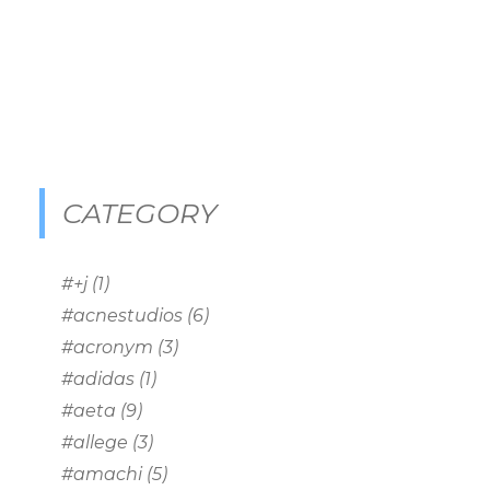
CATEGORY
#+j
(1)
#acnestudios
(6)
#acronym
(3)
#adidas
(1)
#aeta
(9)
#allege
(3)
#amachi
(5)