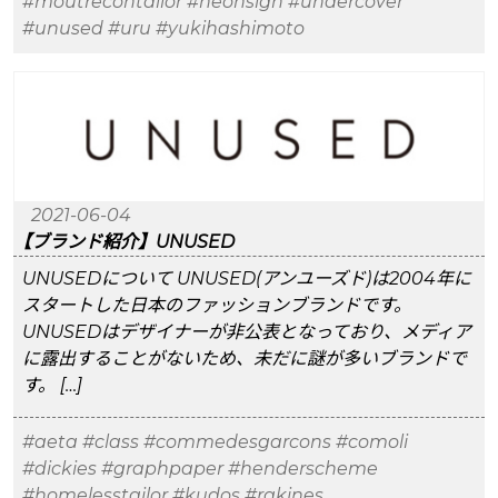
#moutrecontailor
#neonsign
#undercover
#unused
#uru
#yukihashimoto
2021-06-04
【ブランド紹介】UNUSED
UNUSEDについて UNUSED(アンユーズド)は2004年に
スタートした日本のファッションブランドです。
UNUSEDはデザイナーが非公表となっており、メディア
に露出することがないため、未だに謎が多いブランドで
す。 […]
#aeta
#class
#commedesgarcons
#comoli
#dickies
#graphpaper
#henderscheme
#homelesstailor
#kudos
#rakines