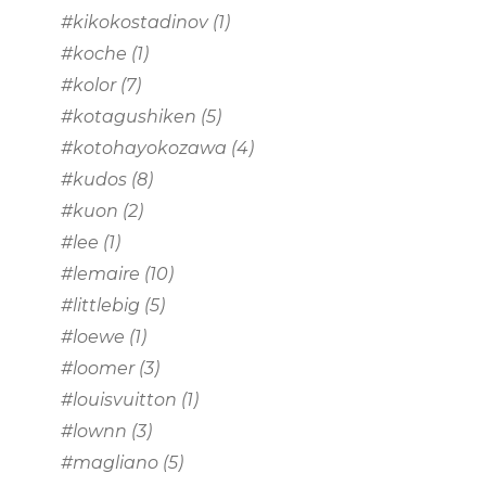
#kikokostadinov
(1)
#koche
(1)
#kolor
(7)
#kotagushiken
(5)
#kotohayokozawa
(4)
#kudos
(8)
#kuon
(2)
#lee
(1)
#lemaire
(10)
#littlebig
(5)
#loewe
(1)
#loomer
(3)
#louisvuitton
(1)
#lownn
(3)
#magliano
(5)