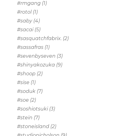
#rmgang
(1)
#rotol
(1)
#saby
(4)
#sacai
(5)
#sasquatchfabrix.
(2)
#sassafras
(1)
#sevenbyseven
(3)
#shinyakozuka
(9)
#shoop
(2)
#sise
(1)
#soduk
(7)
#soe
(2)
#soshiotsuki
(3)
#stein
(7)
#stoneisland
(2)
#studionicholson
(9)