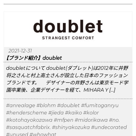
2021-12-31
【ブランド紹介】doublet
doubletについて doublet(ダブレット)は2012年に井野
将之さんと村上高士さんが設立した日本のファッション
ブランドです。 デザイナーの井野さんは東京モード学
園卒業後、企業デザイナーを経て、MIHARA Y […]
#anrealage
#blohm
#doublet
#fumitoganryu
#henderscheme
#jieda
#kaiko
#kolor
#kotohayokozawa
#mfpen
#midorikawa
#no.
#sasquatchfabrix.
#shinyakozuka
#undecorated
#unused
#whowhat