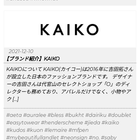
2021-12-10
【ブランド紹介】KAIKO
KAIKOについて KAIKO(カイコー)は2016年に吉田拓さん
が設立した日本のファッションブランドです。 デザイナ
ーの吉田さんは代官山のセレクトショップ「O」のディ
レクターも務めており、アパレルだけでなく、小物やア
ク […]
#aeta
#auralee
#bless
#bukht
#dairiku
#doublet
#easytowear
#henderscheme
#jieda
#kaiko
#kudos
#kuon
#lemaire
#mfpen
#mybeautifullandlet
#neonsign
#no.
#saby