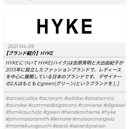
2021-04-09
【ブランド紹介】HYKE
HYKEについて HYKE(ハイク)は吉原秀明と大出由紀子が
2013年に設立したファッションブランドで、レディース
を中心に展開している日本のブランドです。 デザイナー
の2人はもともとgreen(グリーン)というブランドを […]
#acnestudios
#acronym
#adidas
#anatomica
#auralee
#commedesgarcons
#converse
#digawel
#fumikauchida
#green
#henderscheme
#hyke
#johnmasonsmith
#lemaire
#maisonmargiela
#mamekurogouchi
#sacai
#sevenbyseven