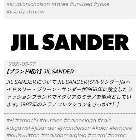
#studionicholson
#three
#unused
#yoke
#ystrdy'stmrrw
2021-03-27
【ブランド紹介】JIL SANDER
JIL SANDERについて JIL SANDER(ジルサンダー)はヘ
イドメリー・ジリーン・サンダーが1968年に設立したフ
ァッションブランドでイタリアのミラノを拠点としてい
ます。1987年のミラノコレクションをきっかけ […]
#+j
#amachi
#auralee
#balenciaga
#cale
#digawel
#jilsander
#jwanderson
#kolor
#lemaire
#louisvuitton
#maisonmargiela
#marni
#oamc