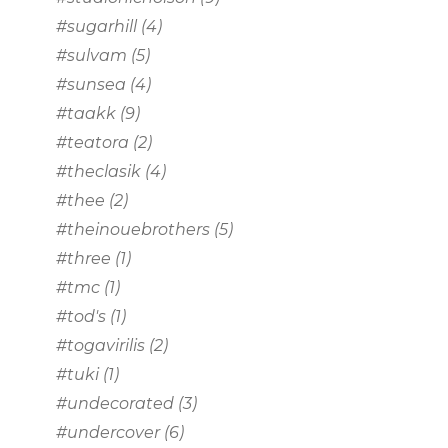
#sugarhill
(4)
#sulvam
(5)
#sunsea
(4)
#taakk
(9)
#teatora
(2)
#theclasik
(4)
#thee
(2)
#theinouebrothers
(5)
#three
(1)
#tmc
(1)
#tod's
(1)
#togavirilis
(2)
#tuki
(1)
#undecorated
(3)
#undercover
(6)