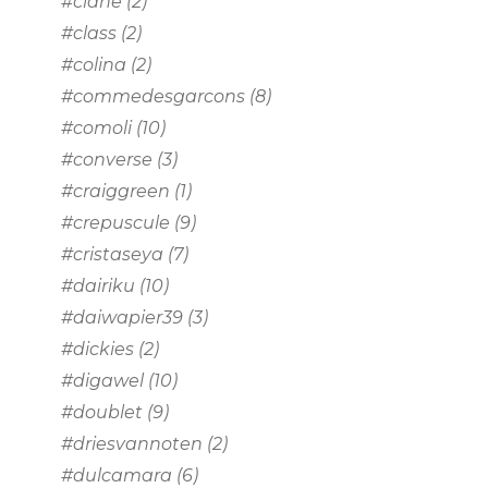
#clane
(2)
#class
(2)
#colina
(2)
#commedesgarcons
(8)
#comoli
(10)
#converse
(3)
#craiggreen
(1)
#crepuscule
(9)
#cristaseya
(7)
#dairiku
(10)
#daiwapier39
(3)
#dickies
(2)
#digawel
(10)
#doublet
(9)
#driesvannoten
(2)
#dulcamara
(6)