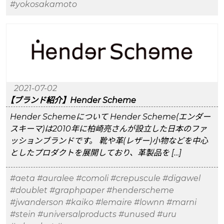
#yokosakamoto
2021-07-02
【ブランド紹介】Hender Scheme
Hender Schemeについて Hender Scheme(エンダー
スキーマ)は2010年に柏崎亮さんが設立した日本のファ
ッションブランドです。 靴や革(レザー)小物などを中心
としたプロダクトを展開しており、革製品を […]
#aeta
#auralee
#comoli
#crepuscule
#digawel
#doublet
#graphpaper
#henderscheme
#jwanderson
#kaiko
#lemaire
#lownn
#marni
#stein
#universalproducts
#unused
#uru