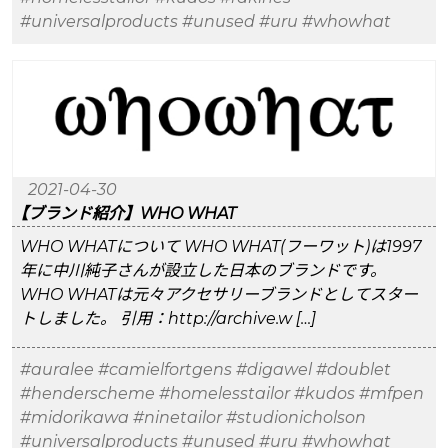
#universalproducts
#unused
#uru
#whowhat
2021-04-30
【ブランド紹介】WHO WHAT
WHO WHATについて WHO WHAT(フーワット)は1997
年に中川純子さんが設立した日本のブランドです。
WHO WHATは元々アクセサリーブランドとしてスター
トしました。 引用：http://archive.w […]
#auralee
#camielfortgens
#digawel
#doublet
#henderscheme
#homelesstailor
#kudos
#mfpen
#midorikawa
#ninetailor
#studionicholson
#universalproducts
#unused
#uru
#whowhat