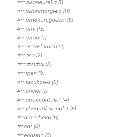
#maisoneureka
(1)
#maisonmargiela
(11)
#mamekurogouchi
(8)
#marni
(13)
#marrow
(1)
#masaoshimizu
(2)
#masu
(2)
#matsufuji
(2)
#mfpen
(9)
#midorikawa
(6)
#moncler
(1)
#moutrecontailor
(4)
#mybeautifullandlet
(5)
#namacheko
(8)
#neat
(8)
#neonsign
(8)