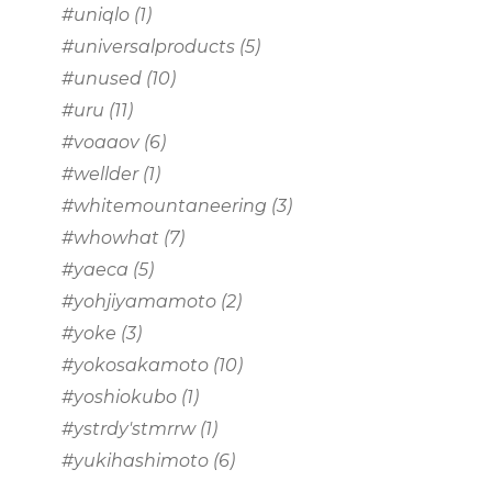
#uniqlo
(1)
#universalproducts
(5)
#unused
(10)
#uru
(11)
#voaaov
(6)
#wellder
(1)
#whitemountaneering
(3)
#whowhat
(7)
#yaeca
(5)
#yohjiyamamoto
(2)
#yoke
(3)
#yokosakamoto
(10)
#yoshiokubo
(1)
#ystrdy'stmrrw
(1)
#yukihashimoto
(6)