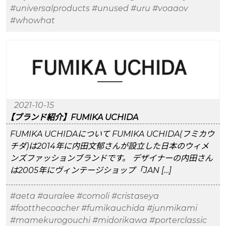
#universalproducts
#unused
#uru
#voaaov
#whowhat
2021-10-15
【ブランド紹介】FUMIKA UCHIDA
FUMIKA UCHIDAについて FUMIKA UCHIDA(フミカウ
チダ)は2014年に内田文郁さんが設立した日本のウィメ
ンズファッションブランドです。 デザイナーの内田さん
は2005年にヴィンテージショップ「JAN […]
#aeta
#auralee
#comoli
#cristaseya
#footthecoacher
#fumikauchida
#junmikami
#mamekurogouchi
#midorikawa
#porterclassic