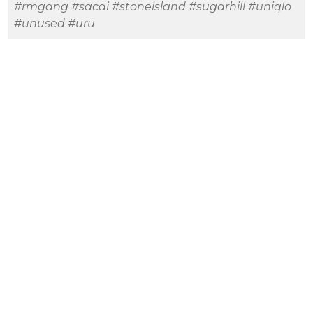
#rmgang
#sacai
#stoneisland
#sugarhill
#uniqlo
#unused
#uru