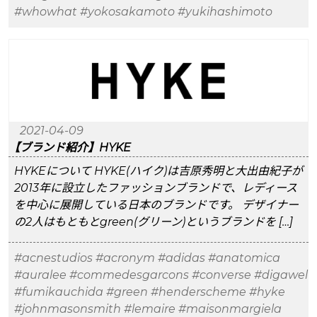
#whowhat
#yokosakamoto
#yukihashimoto
2021-04-09
【ブランド紹介】HYKE
HYKEについて HYKE(ハイク)は吉原秀明と大出由紀子が
2013年に設立したファッションブランドで、レディース
を中心に展開している日本のブランドです。 デザイナー
の2人はもともとgreen(グリーン)というブランドを […]
#acnestudios
#acronym
#adidas
#anatomica
#auralee
#commedesgarcons
#converse
#digawel
#fumikauchida
#green
#henderscheme
#hyke
#johnmasonsmith
#lemaire
#maisonmargiela