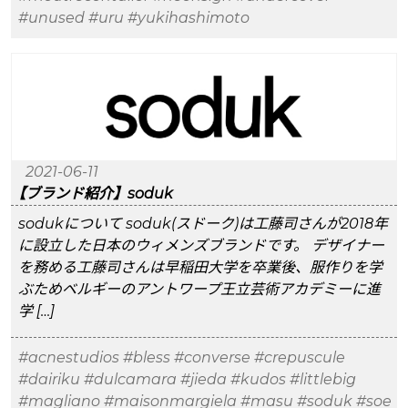
#unused
#uru
#yukihashimoto
2021-06-11
【ブランド紹介】soduk
sodukについて soduk(スドーク)は工藤司さんが2018年
に設立した日本のウィメンズブランドです。 デザイナー
を務める工藤司さんは早稲田大学を卒業後、服作りを学
ぶためベルギーのアントワープ王立芸術アカデミーに進
学 […]
#acnestudios
#bless
#converse
#crepuscule
#dairiku
#dulcamara
#jieda
#kudos
#littlebig
#magliano
#maisonmargiela
#masu
#soduk
#soe