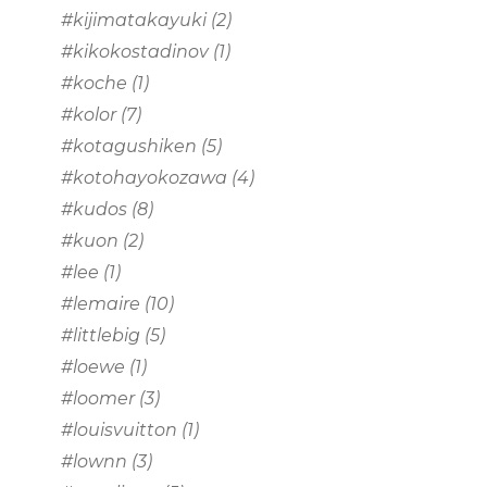
#kijimatakayuki
(2)
#kikokostadinov
(1)
#koche
(1)
#kolor
(7)
#kotagushiken
(5)
#kotohayokozawa
(4)
#kudos
(8)
#kuon
(2)
#lee
(1)
#lemaire
(10)
#littlebig
(5)
#loewe
(1)
#loomer
(3)
#louisvuitton
(1)
#lownn
(3)