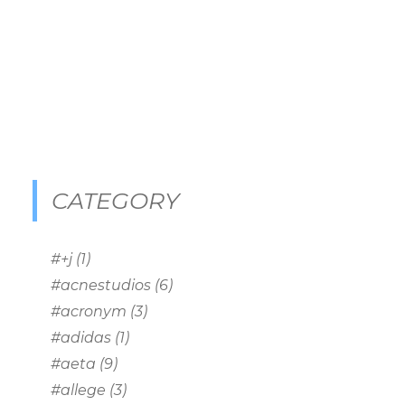
CATEGORY
#+j
(1)
#acnestudios
(6)
#acronym
(3)
#adidas
(1)
#aeta
(9)
#allege
(3)