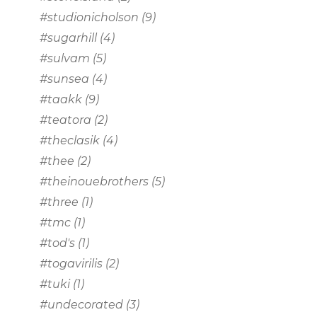
#studionicholson
(9)
#sugarhill
(4)
#sulvam
(5)
#sunsea
(4)
#taakk
(9)
#teatora
(2)
#theclasik
(4)
#thee
(2)
#theinouebrothers
(5)
#three
(1)
#tmc
(1)
#tod's
(1)
#togavirilis
(2)
#tuki
(1)
#undecorated
(3)