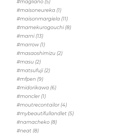
#magliano
(5)
#maisoneureka
(1)
#maisonmargiela
(11)
#mamekurogouchi
(8)
#marni
(13)
#marrow
(1)
#masaoshimizu
(2)
#masu
(2)
#matsufuji
(2)
#mfpen
(9)
#midorikawa
(6)
#moncler
(1)
#moutrecontailor
(4)
#mybeautifullandlet
(5)
#namacheko
(8)
#neat
(8)