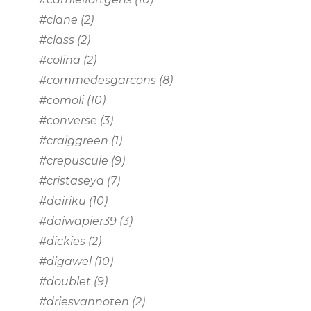
#clane
(2)
#class
(2)
#colina
(2)
#commedesgarcons
(8)
#comoli
(10)
#converse
(3)
#craiggreen
(1)
#crepuscule
(9)
#cristaseya
(7)
#dairiku
(10)
#daiwapier39
(3)
#dickies
(2)
#digawel
(10)
#doublet
(9)
#driesvannoten
(2)