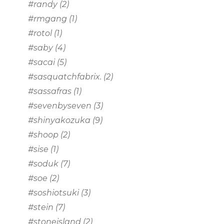
#randy
(2)
#rmgang
(1)
#rotol
(1)
#saby
(4)
#sacai
(5)
#sasquatchfabrix.
(2)
#sassafras
(1)
#sevenbyseven
(3)
#shinyakozuka
(9)
#shoop
(2)
#sise
(1)
#soduk
(7)
#soe
(2)
#soshiotsuki
(3)
#stein
(7)
#stoneisland
(2)