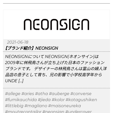
2021-06-18
【ブランド紹介】NEONSIGN
NEONSIGNについて NEONSIGN(ネオンサイン)は
2009年に林飛鳥さんが立ち上げた日本のファッション
ブランドです。 デザイナーの林飛鳥さんは富山の婦人洋
品店の息子として育ち、兄の影響で小学校高学年から
UNDE […]
#allege
#aries
#atha
#auberge
#converse
#fumikauchida
#jieda
#kolor
#kotagushiken
#littlebig
#magliano
#maisoneureka
#moutrecontailor
#neonsign
#undercover