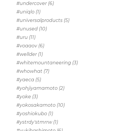
#undercover
(6)
#uniqlo
(1)
#universalproducts
(5)
#unused
(10)
#uru
(11)
#voaaov
(6)
#wellder
(1)
#whitemountaneering
(3)
#whowhat
(7)
#yaeca
(5)
#yohjiyamamoto
(2)
#yoke
(3)
#yokosakamoto
(10)
#yoshiokubo
(1)
#ystrdy'stmrrw
(1)
#yukihashimoto
(6)