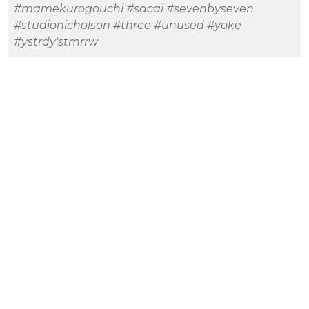
#mamekurogouchi
#sacai
#sevenbyseven
#studionicholson
#three
#unused
#yoke
#ystrdy'stmrrw