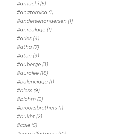
#amachi
(5)
#anatomica
(1)
#andersenandersen
(1)
#anrealage
(1)
#aries
(4)
#atha
(7)
#aton
(9)
#auberge
(3)
#auralee
(18)
#balenciaga
(1)
#bless
(9)
#blohm
(2)
#brooksbrothers
(1)
#bukht
(2)
#cale
(5)
#camielfortgens
(10)