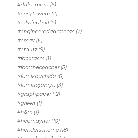
#dulcamara
(6)
#easytowear
(2)
#edwinahorl
(5)
#engineeredgarments
(2)
#essay
(6)
#etautz
(9)
#facetasm
(1)
#footthecoacher
(3)
#fumikauchida
(6)
#fumitoganryu
(3)
#graphpaper
(12)
#green
(1)
#h&m
(1)
#hedmayner
(10)
#henderscheme
(18)