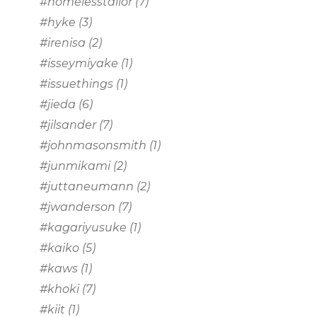
#homelesstailor
(7)
#hyke
(3)
#irenisa
(2)
#isseymiyake
(1)
#issuethings
(1)
#jieda
(6)
#jilsander
(7)
#johnmasonsmith
(1)
#junmikami
(2)
#juttaneumann
(2)
#jwanderson
(7)
#kagariyusuke
(1)
#kaiko
(5)
#kaws
(1)
#khoki
(7)
#kiit
(1)