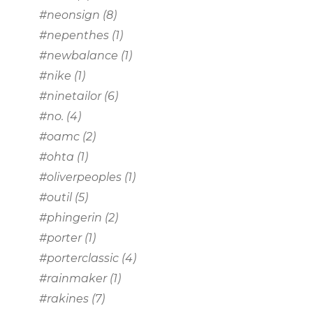
#neonsign
(8)
#nepenthes
(1)
#newbalance
(1)
#nike
(1)
#ninetailor
(6)
#no.
(4)
#oamc
(2)
#ohta
(1)
#oliverpeoples
(1)
#outil
(5)
#phingerin
(2)
#porter
(1)
#porterclassic
(4)
#rainmaker
(1)
#rakines
(7)