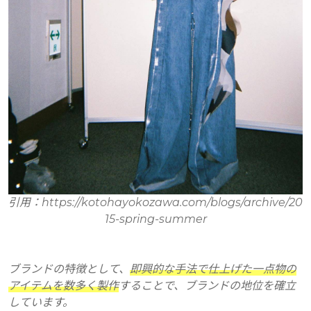
引用：https://kotohayokozawa.com/blogs/archive/20
15-spring-summer
ブランドの特徴として、
即興的な手法で仕上げた一点物の
アイテムを数多く製作
することで、ブランドの地位を確立
しています。