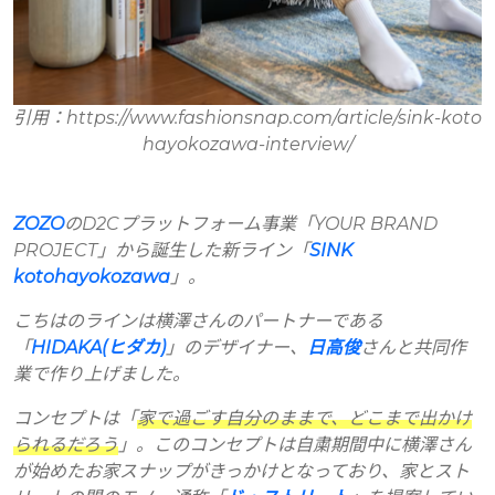
引用：https://www.fashionsnap.com/article/sink-koto
hayokozawa-interview/
ZOZO
のD2Cプラットフォーム事業「YOUR BRAND
PROJECT」から誕生した新ライン「
SINK
kotohayokozawa
」。
こちはのラインは横澤さんのパートナーである
「
HIDAKA(ヒダカ)
」のデザイナー、
日高俊
さんと共同作
業で作り上げました。
コンセプトは「
家で過ごす自分のままで、どこまで出かけ
られるだろう
」。このコンセプトは自粛期間中に横澤さん
が始めたお家スナップがきっかけとなっており、家とスト