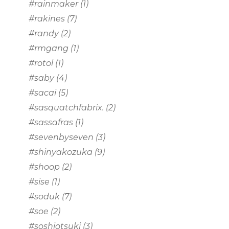
#rainmaker
(1)
#rakines
(7)
#randy
(2)
#rmgang
(1)
#rotol
(1)
#saby
(4)
#sacai
(5)
#sasquatchfabrix.
(2)
#sassafras
(1)
#sevenbyseven
(3)
#shinyakozuka
(9)
#shoop
(2)
#sise
(1)
#soduk
(7)
#soe
(2)
#soshiotsuki
(3)