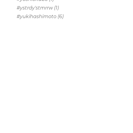
#ystrdy'stmrrw
(1)
#yukihashimoto
(6)