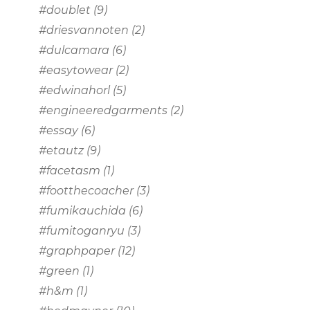
#doublet
(9)
#driesvannoten
(2)
#dulcamara
(6)
#easytowear
(2)
#edwinahorl
(5)
#engineeredgarments
(2)
#essay
(6)
#etautz
(9)
#facetasm
(1)
#footthecoacher
(3)
#fumikauchida
(6)
#fumitoganryu
(3)
#graphpaper
(12)
#green
(1)
#h&m
(1)