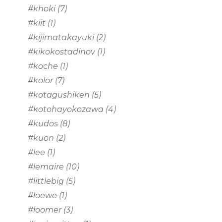
#khoki
(7)
#kiit
(1)
#kijimatakayuki
(2)
#kikokostadinov
(1)
#koche
(1)
#kolor
(7)
#kotagushiken
(5)
#kotohayokozawa
(4)
#kudos
(8)
#kuon
(2)
#lee
(1)
#lemaire
(10)
#littlebig
(5)
#loewe
(1)
#loomer
(3)