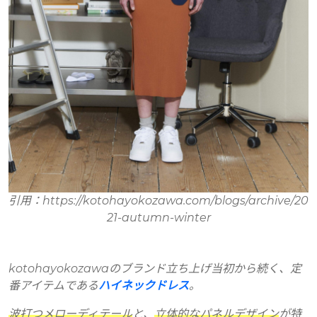
引用：https://kotohayokozawa.com/blogs/archive/20
21-autumn-winter
kotohayokozawaのブランド立ち上げ当初から続く、定
番アイテムである
ハイネックドレス
。
波打つメローディテール
と、
立体的なパネルデザイン
が特