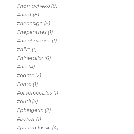
#namacheko
(8)
#neat
(8)
#neonsign
(8)
#nepenthes
(1)
#newbalance
(1)
#nike
(1)
#ninetailor
(6)
#no.
(4)
#oamc
(2)
#ohta
(1)
#oliverpeoples
(1)
#outil
(5)
#phingerin
(2)
#porter
(1)
#porterclassic
(4)