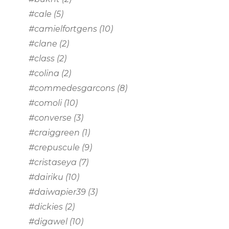
#cale
(5)
#camielfortgens
(10)
#clane
(2)
#class
(2)
#colina
(2)
#commedesgarcons
(8)
#comoli
(10)
#converse
(3)
#craiggreen
(1)
#crepuscule
(9)
#cristaseya
(7)
#dairiku
(10)
#daiwapier39
(3)
#dickies
(2)
#digawel
(10)