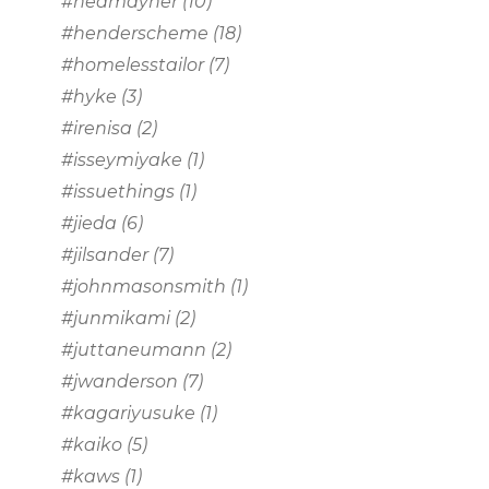
#hedmayner
(10)
#henderscheme
(18)
#homelesstailor
(7)
#hyke
(3)
#irenisa
(2)
#isseymiyake
(1)
#issuethings
(1)
#jieda
(6)
#jilsander
(7)
#johnmasonsmith
(1)
#junmikami
(2)
#juttaneumann
(2)
#jwanderson
(7)
#kagariyusuke
(1)
#kaiko
(5)
#kaws
(1)