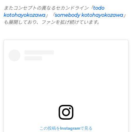
またコンセプトの異なるセカンドライン「
todo
kotohayokozawa
」「
somebody kotohayokozawa
」
も展開しており、ファンを拡げ続けています。
この投稿をInstagramで見る