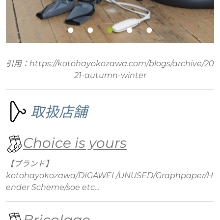
引用：https://kotohayokozawa.com/blogs/archive/20
21-autumn-winter
取扱店舗
Choice is yours
【ブランド】
kotohayokozawa/DIGAWEL/UNUSED/Graphpaper/H
ender Scheme/soe etc…
Bricolage