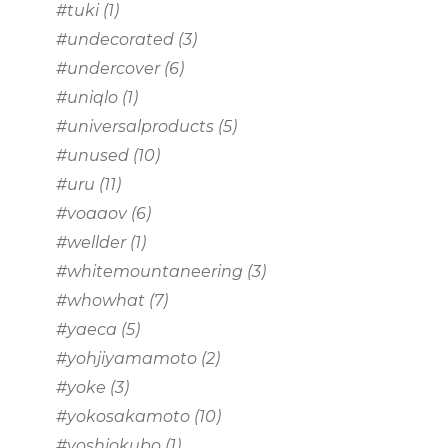
#tuki
(1)
#undecorated
(3)
#undercover
(6)
#uniqlo
(1)
#universalproducts
(5)
#unused
(10)
#uru
(11)
#voaaov
(6)
#wellder
(1)
#whitemountaneering
(3)
#whowhat
(7)
#yaeca
(5)
#yohjiyamamoto
(2)
#yoke
(3)
#yokosakamoto
(10)
#yoshiokubo
(1)