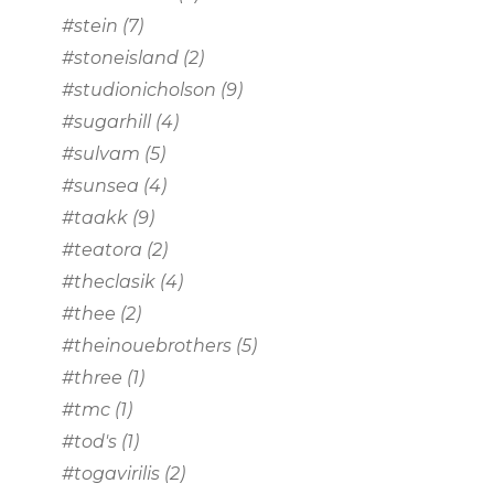
#stein
(7)
#stoneisland
(2)
#studionicholson
(9)
#sugarhill
(4)
#sulvam
(5)
#sunsea
(4)
#taakk
(9)
#teatora
(2)
#theclasik
(4)
#thee
(2)
#theinouebrothers
(5)
#three
(1)
#tmc
(1)
#tod's
(1)
#togavirilis
(2)