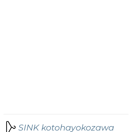
SINK kotohayokozawa