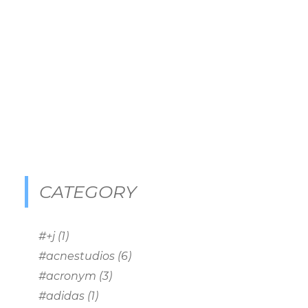
CATEGORY
#+j
(1)
#acnestudios
(6)
#acronym
(3)
#adidas
(1)