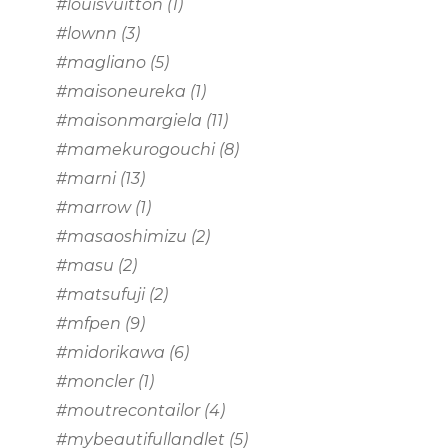
#louisvuitton
(1)
#lownn
(3)
#magliano
(5)
#maisoneureka
(1)
#maisonmargiela
(11)
#mamekurogouchi
(8)
#marni
(13)
#marrow
(1)
#masaoshimizu
(2)
#masu
(2)
#matsufuji
(2)
#mfpen
(9)
#midorikawa
(6)
#moncler
(1)
#moutrecontailor
(4)
#mybeautifullandlet
(5)