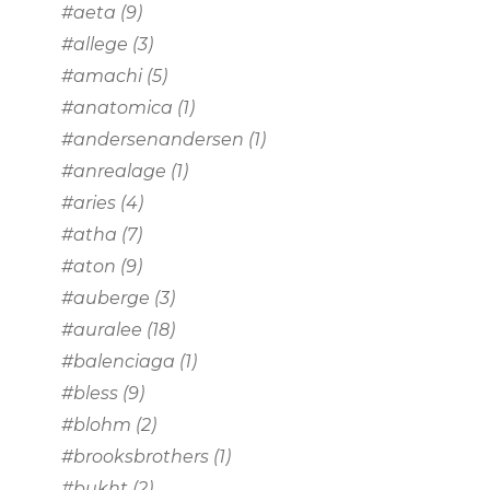
#aeta
(9)
#allege
(3)
#amachi
(5)
#anatomica
(1)
#andersenandersen
(1)
#anrealage
(1)
#aries
(4)
#atha
(7)
#aton
(9)
#auberge
(3)
#auralee
(18)
#balenciaga
(1)
#bless
(9)
#blohm
(2)
#brooksbrothers
(1)
#bukht
(2)