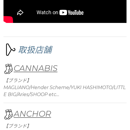
取扱店舗
CANNABIS
【ブランド】
MAGLIANO/Hender Scheme/YUKI HASHIMOTO/LITTL
E BIG/Aries/SHOOP etc…
ANCHOR
【ブランド】