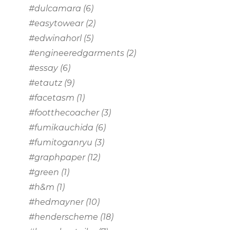
#dulcamara
(6)
#easytowear
(2)
#edwinahorl
(5)
#engineeredgarments
(2)
#essay
(6)
#etautz
(9)
#facetasm
(1)
#footthecoacher
(3)
#fumikauchida
(6)
#fumitoganryu
(3)
#graphpaper
(12)
#green
(1)
#h&m
(1)
#hedmayner
(10)
#henderscheme
(18)