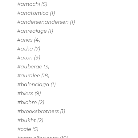
#amachi
(5)
#anatomica
(1)
#andersenandersen
(1)
#anrealage
(1)
#aries
(4)
#atha
(7)
#aton
(9)
#auberge
(3)
#auralee
(18)
#balenciaga
(1)
#bless
(9)
#blohm
(2)
#brooksbrothers
(1)
#bukht
(2)
#cale
(5)