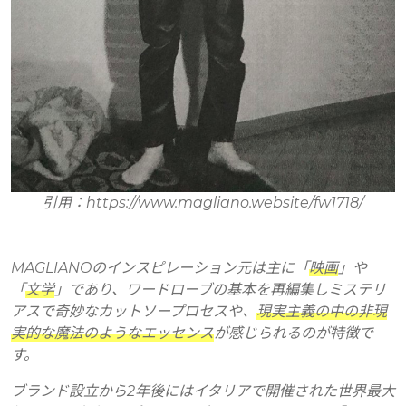
引用：https://www.magliano.website/fw1718/
MAGLIANOのインスピレーション元は主に「
映画
」や
「
文学
」であり、ワードローブの基本を再編集しミステリ
アスで奇妙なカットソープロセスや、
現実主義の中の非現
実的な魔法のようなエッセンス
が感じられるのが特徴で
す。
ブランド設立から2年後にはイタリアで開催された世界最大