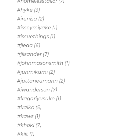
#homelesstailor
(7)
#hyke
(3)
#irenisa
(2)
#isseymiyake
(1)
#issuethings
(1)
#jieda
(6)
#jilsander
(7)
#johnmasonsmith
(1)
#junmikami
(2)
#juttaneumann
(2)
#jwanderson
(7)
#kagariyusuke
(1)
#kaiko
(5)
#kaws
(1)
#khoki
(7)
#kiit
(1)