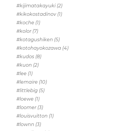
#kijimatakayuki
(2)
#kikokostadinov
(1)
#koche
(1)
#kolor
(7)
#kotagushiken
(5)
#kotohayokozawa
(4)
#kudos
(8)
#kuon
(2)
#lee
(1)
#lemaire
(10)
#littlebig
(5)
#loewe
(1)
#loomer
(3)
#louisvuitton
(1)
#lownn
(3)