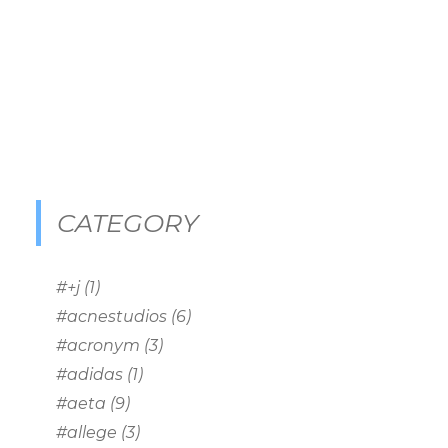
CATEGORY
#+j
(1)
#acnestudios
(6)
#acronym
(3)
#adidas
(1)
#aeta
(9)
#allege
(3)