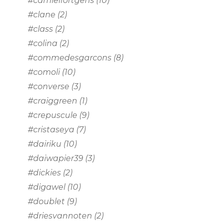
#camielfortgens
(10)
#clane
(2)
#class
(2)
#colina
(2)
#commedesgarcons
(8)
#comoli
(10)
#converse
(3)
#craiggreen
(1)
#crepuscule
(9)
#cristaseya
(7)
#dairiku
(10)
#daiwapier39
(3)
#dickies
(2)
#digawel
(10)
#doublet
(9)
#driesvannoten
(2)