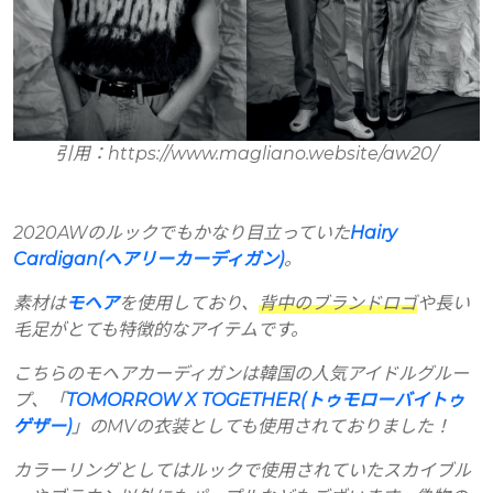
引用：https://www.magliano.website/aw20/
2020AWのルックでもかなり目立っていた
Hairy
Cardigan(ヘアリーカーディガン)
。
素材は
モヘア
を使用しており、
背中のブランドロゴ
や長い
毛足がとても特徴的なアイテムです。
こちらのモヘアカーディガンは韓国の人気アイドルグルー
プ、「
TOMORROW X TOGETHER(トゥモローバイトゥ
ゲザー)
」のMVの衣装としても使用されておりました！
カラーリングとしてはルックで使用されていたスカイブル