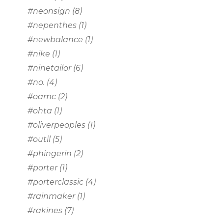
#neonsign
(8)
#nepenthes
(1)
#newbalance
(1)
#nike
(1)
#ninetailor
(6)
#no.
(4)
#oamc
(2)
#ohta
(1)
#oliverpeoples
(1)
#outil
(5)
#phingerin
(2)
#porter
(1)
#porterclassic
(4)
#rainmaker
(1)
#rakines
(7)