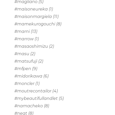
#magliano
(5)
#maisoneureka
(1)
#maisonmargiela
(11)
#mamekurogouchi
(8)
#marni
(13)
#marrow
(1)
#masaoshimizu
(2)
#masu
(2)
#matsufuji
(2)
#mfpen
(9)
#midorikawa
(6)
#moncler
(1)
#moutrecontailor
(4)
#mybeautifullandlet
(5)
#namacheko
(8)
#neat
(8)