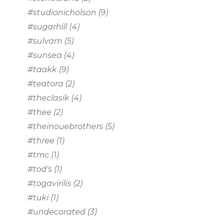
#studionicholson
(9)
#sugarhill
(4)
#sulvam
(5)
#sunsea
(4)
#taakk
(9)
#teatora
(2)
#theclasik
(4)
#thee
(2)
#theinouebrothers
(5)
#three
(1)
#tmc
(1)
#tod's
(1)
#togavirilis
(2)
#tuki
(1)
#undecorated
(3)