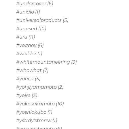
#undercover
(6)
#uniqlo
(1)
#universalproducts
(5)
#unused
(10)
#uru
(11)
#voaaov
(6)
#wellder
(1)
#whitemountaneering
(3)
#whowhat
(7)
#yaeca
(5)
#yohjiyamamoto
(2)
#yoke
(3)
#yokosakamoto
(10)
#yoshiokubo
(1)
#ystrdy'stmrrw
(1)
#yukihashimoto
(6)