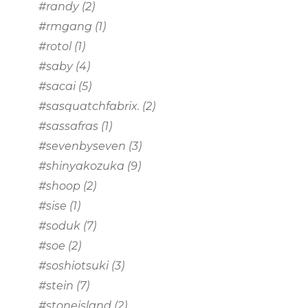
#randy
(2)
#rmgang
(1)
#rotol
(1)
#saby
(4)
#sacai
(5)
#sasquatchfabrix.
(2)
#sassafras
(1)
#sevenbyseven
(3)
#shinyakozuka
(9)
#shoop
(2)
#sise
(1)
#soduk
(7)
#soe
(2)
#soshiotsuki
(3)
#stein
(7)
#stoneisland
(2)