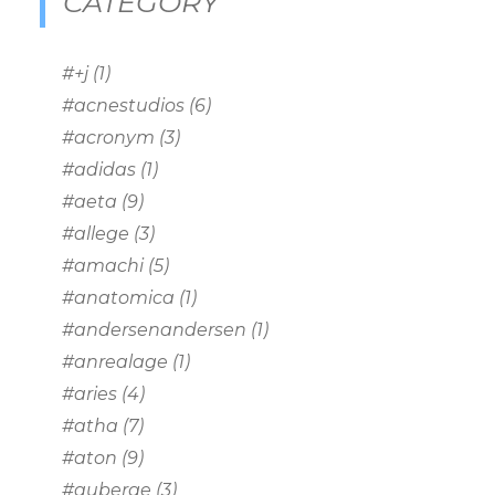
CATEGORY
#+j
(1)
#acnestudios
(6)
#acronym
(3)
#adidas
(1)
#aeta
(9)
#allege
(3)
#amachi
(5)
#anatomica
(1)
#andersenandersen
(1)
#anrealage
(1)
#aries
(4)
#atha
(7)
#aton
(9)
#auberge
(3)