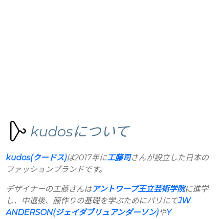
kudosについて
kudos(クードス)
は2017年に
工藤司
さんが設立した日本の
ファッションブランドです。
デザイナーの工藤さんは
アントワープ王立芸術学院
に進学
し、中退後、服作りの基礎を学ぶためにパリにて
JW
ANDERSON(ジェイダブリュアンダーソン)
や
Y