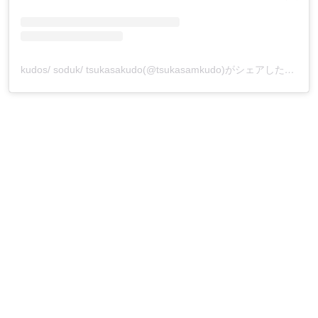
kudos/ soduk/ tsukasakudo(@tsukasamkudo)がシェアした投稿