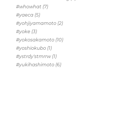
#whowhat
(7)
#yaeca
(5)
#yohjiyamamoto
(2)
#yoke
(3)
#yokosakamoto
(10)
#yoshiokubo
(1)
#ystrdy'stmrrw
(1)
#yukihashimoto
(6)