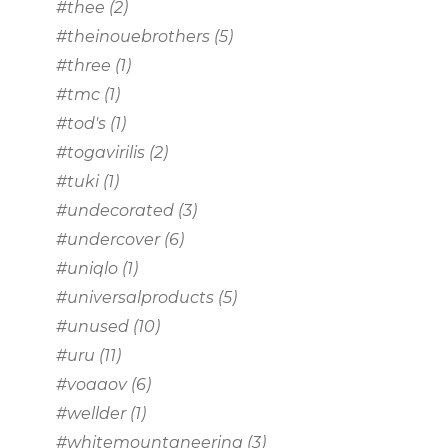
#thee
(2)
#theinouebrothers
(5)
#three
(1)
#tmc
(1)
#tod's
(1)
#togavirilis
(2)
#tuki
(1)
#undecorated
(3)
#undercover
(6)
#uniqlo
(1)
#universalproducts
(5)
#unused
(10)
#uru
(11)
#voaaov
(6)
#wellder
(1)
#whitemountaneering
(3)