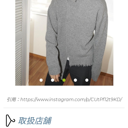
引用：https://www.instagram.com/p/CUtPf12t9KD/
取扱店舗