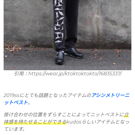
引用：https://wear.jp/ktoktoktokto/16835337/
2019ssにとても話題となったアイテムの
アシンメトリーニ
ットベスト
。
掛け合わせの位置をずらすことによってニットベストに
立
体感を持たせることができる
kudosらしいアイテムとなっ
ています。