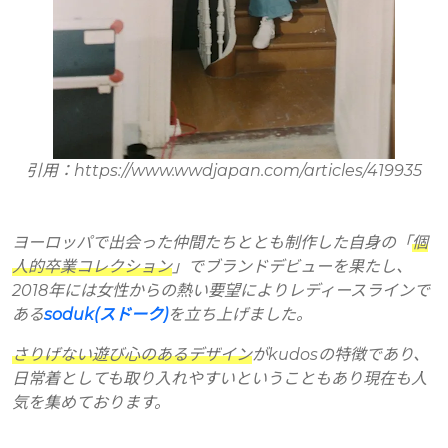
引用：https://www.wwdjapan.com/articles/419935
ヨーロッパで出会った仲間たちととも制作した自身の「
個
人的卒業コレクション
」でブランドデビューを果たし、
2018年には女性からの熱い要望によりレディースラインで
ある
soduk(スドーク)
を立ち上げました。
さりげない遊び心のあるデザイン
がkudosの特徴であり、
日常着としても取り入れやすいということもあり現在も人
気を集めております。