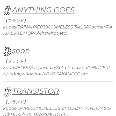
ANYTHING GOES
【ブランド】
kudos/DAIWA PIER39/HOMELESS TAILOR/loomer/RA
KINES/TEATORA/whowhat etc…
soon
【ブランド】
kudos/BLESS/crepuscule/Kota Gushiken/PHINGERI
N/soduk/whowhat/YOKO SAKAMOTO etc…
TRANSISTOR
【ブランド】
kudos/DAIRIKU/HOMELESS TAILOR/ATHA/NEON SIG
N/KHOKI/YUKI HASHIMOTO etc…