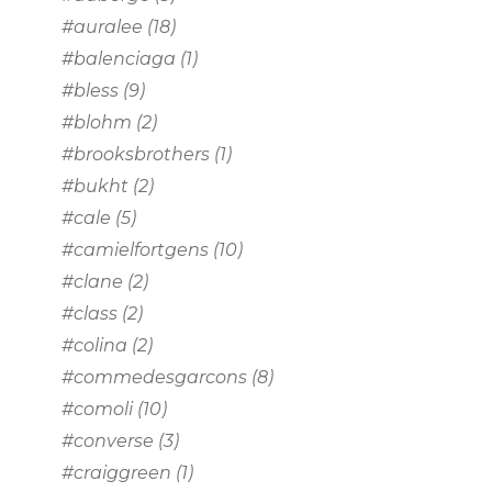
#auralee
(18)
#balenciaga
(1)
#bless
(9)
#blohm
(2)
#brooksbrothers
(1)
#bukht
(2)
#cale
(5)
#camielfortgens
(10)
#clane
(2)
#class
(2)
#colina
(2)
#commedesgarcons
(8)
#comoli
(10)
#converse
(3)
#craiggreen
(1)