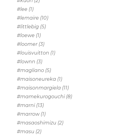
#kuon
(2)
#lee
(1)
#lemaire
(10)
#littlebig
(5)
#loewe
(1)
#loomer
(3)
#louisvuitton
(1)
#lownn
(3)
#magliano
(5)
#maisoneureka
(1)
#maisonmargiela
(11)
#mamekurogouchi
(8)
#marni
(13)
#marrow
(1)
#masaoshimizu
(2)
#masu
(2)