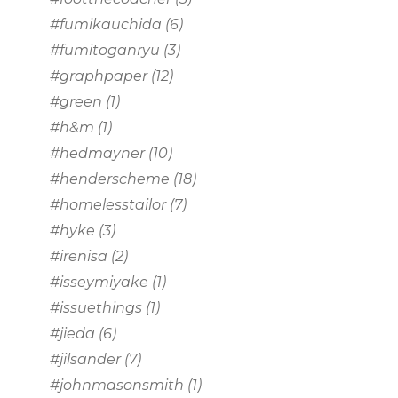
#fumikauchida
(6)
#fumitoganryu
(3)
#graphpaper
(12)
#green
(1)
#h&m
(1)
#hedmayner
(10)
#henderscheme
(18)
#homelesstailor
(7)
#hyke
(3)
#irenisa
(2)
#isseymiyake
(1)
#issuethings
(1)
#jieda
(6)
#jilsander
(7)
#johnmasonsmith
(1)