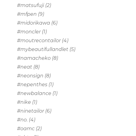
#matsufuji
(2)
#mfpen
(9)
#midorikawa
(6)
#moncler
(1)
#moutrecontailor
(4)
#mybeautifullandlet
(5)
#namacheko
(8)
#neat
(8)
#neonsign
(8)
#nepenthes
(1)
#newbalance
(1)
#nike
(1)
#ninetailor
(6)
#no.
(4)
#oamc
(2)