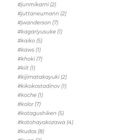
#junmikami
(2)
#juttaneumann
(2)
#jwanderson
(7)
#kagariyusuke
(1)
#kaiko
(5)
#kaws
(1)
#khoki
(7)
#kiit
(1)
#kijimatakayuki
(2)
#kikokostadinov
(1)
#koche
(1)
#kolor
(7)
#kotagushiken
(5)
#kotohayokozawa
(4)
#kudos
(8)