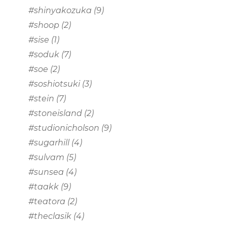
#shinyakozuka
(9)
#shoop
(2)
#sise
(1)
#soduk
(7)
#soe
(2)
#soshiotsuki
(3)
#stein
(7)
#stoneisland
(2)
#studionicholson
(9)
#sugarhill
(4)
#sulvam
(5)
#sunsea
(4)
#taakk
(9)
#teatora
(2)
#theclasik
(4)