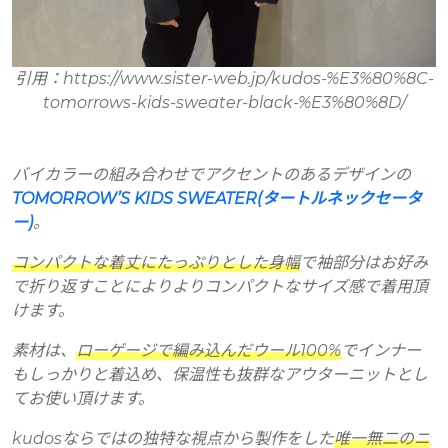
引用：https://www.sister-web.jp/kudos-%E3%80%8C-
tomorrows-kids-sweater-black-%E3%80%8D/
バイカラーの組み合わせでアクセントのあるデザインの
TOMORROW’S KIDS SWEATER(タートルネックセータ
ー)
。
コンパクトな着丈にたっぷりとした身幅
で袖部分はお好み
で折り返すことによりよりコンパクトなサイズ感で着用頂
けます。
素材は、
ローゲージで編み込んだウール100%
でインナー
もしっかりと着込め、保温性も抜群なアウターニットとし
てお使い頂けます。
kudosならではの独特な視点から製作をした
唯一無二のニ