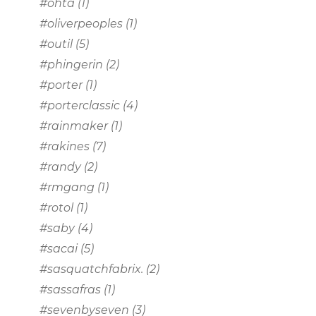
#ohta
(1)
#oliverpeoples
(1)
#outil
(5)
#phingerin
(2)
#porter
(1)
#porterclassic
(4)
#rainmaker
(1)
#rakines
(7)
#randy
(2)
#rmgang
(1)
#rotol
(1)
#saby
(4)
#sacai
(5)
#sasquatchfabrix.
(2)
#sassafras
(1)
#sevenbyseven
(3)