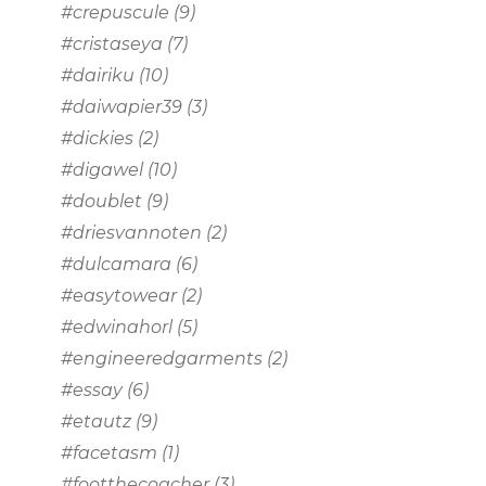
#crepuscule
(9)
#cristaseya
(7)
#dairiku
(10)
#daiwapier39
(3)
#dickies
(2)
#digawel
(10)
#doublet
(9)
#driesvannoten
(2)
#dulcamara
(6)
#easytowear
(2)
#edwinahorl
(5)
#engineeredgarments
(2)
#essay
(6)
#etautz
(9)
#facetasm
(1)
#footthecoacher
(3)