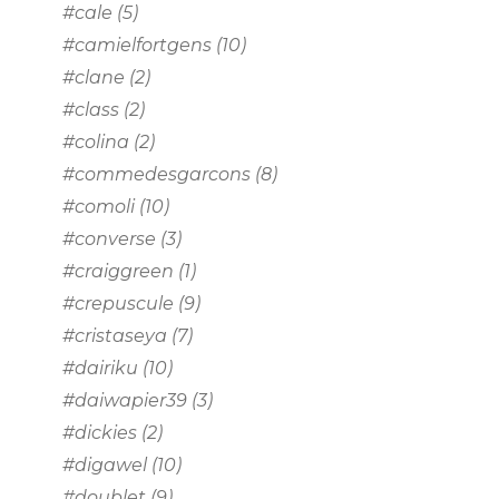
#cale
(5)
#camielfortgens
(10)
#clane
(2)
#class
(2)
#colina
(2)
#commedesgarcons
(8)
#comoli
(10)
#converse
(3)
#craiggreen
(1)
#crepuscule
(9)
#cristaseya
(7)
#dairiku
(10)
#daiwapier39
(3)
#dickies
(2)
#digawel
(10)
#doublet
(9)