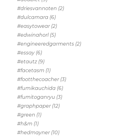
#driesvannoten
(2)
#dulcamara
(6)
#easytowear
(2)
#edwinahorl
(5)
#engineeredgarments
(2)
#essay
(6)
#etautz
(9)
#facetasm
(1)
#footthecoacher
(3)
#fumikauchida
(6)
#fumitoganryu
(3)
#graphpaper
(12)
#green
(1)
#h&m
(1)
#hedmayner
(10)