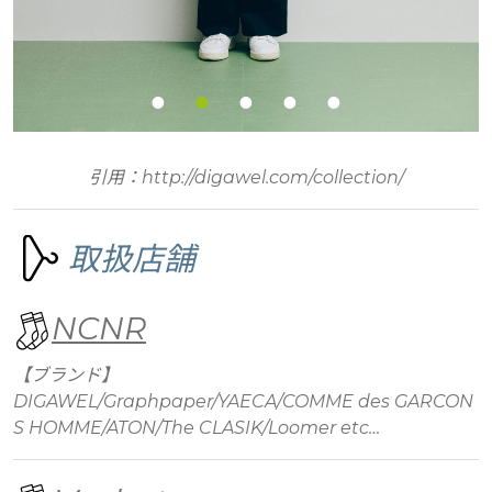
引用：http://digawel.com/collection/
取扱店舗
NCNR
【ブランド】
DIGAWEL/Graphpaper/YAECA/COMME des GARCON
S HOMME/ATON/The CLASIK/Loomer etc…