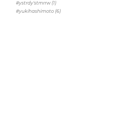
#ystrdy'stmrrw
(1)
#yukihashimoto
(6)