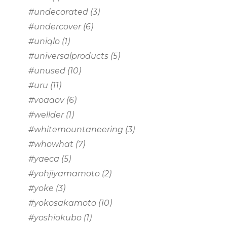
#undecorated
(3)
#undercover
(6)
#uniqlo
(1)
#universalproducts
(5)
#unused
(10)
#uru
(11)
#voaaov
(6)
#wellder
(1)
#whitemountaneering
(3)
#whowhat
(7)
#yaeca
(5)
#yohjiyamamoto
(2)
#yoke
(3)
#yokosakamoto
(10)
#yoshiokubo
(1)