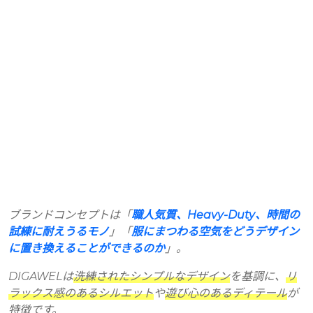
ブランドコンセプトは「
職人気質、Heavy-Duty、時間の
試練に耐えうるモノ
」「
服にまつわる空気をどうデザイン
に置き換えることができるのか
」。
DIGAWELは
洗練されたシンプルなデザイン
を基調に、
リ
ラックス感のあるシルエット
や
遊び心のあるディテール
が
特徴です。