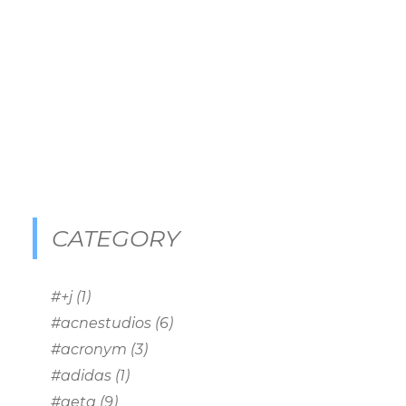
CATEGORY
#+j
(1)
#acnestudios
(6)
#acronym
(3)
#adidas
(1)
#aeta
(9)