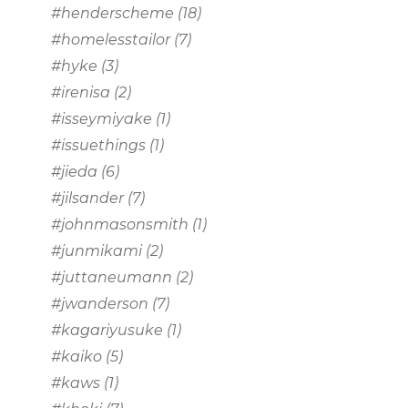
#henderscheme
(18)
#homelesstailor
(7)
#hyke
(3)
#irenisa
(2)
#isseymiyake
(1)
#issuethings
(1)
#jieda
(6)
#jilsander
(7)
#johnmasonsmith
(1)
#junmikami
(2)
#juttaneumann
(2)
#jwanderson
(7)
#kagariyusuke
(1)
#kaiko
(5)
#kaws
(1)