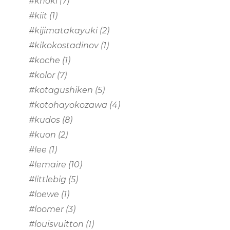
#khoki
(7)
#kiit
(1)
#kijimatakayuki
(2)
#kikokostadinov
(1)
#koche
(1)
#kolor
(7)
#kotagushiken
(5)
#kotohayokozawa
(4)
#kudos
(8)
#kuon
(2)
#lee
(1)
#lemaire
(10)
#littlebig
(5)
#loewe
(1)
#loomer
(3)
#louisvuitton
(1)