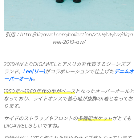
引用：http://digawel.com/collection/2019/06/02/diga
wel-2019-aw/
2019AWよりDIGAWELとアメリカを代表するジーンズブ
ランド、
Lee(リー)
がコラボレーションで仕上げた
デニムオ
ーバーオール
。
1950年〜1960年代の型がベース
となったオーバーオールと
なっており、ライトオンスで着心地が抜群の1着となってお
ります。
サイドのストラップやフロントの
多機能ポケット
がとても
DIGAWELらしいですね。