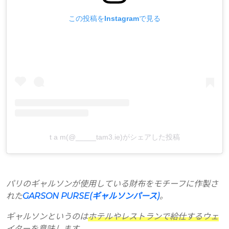
この投稿をInstagramで見る
t a m(@_____tam3.ie)がシェアした投稿
パリのギャルソンが使用している財布をモチーフに作製さ
れた
GARSON PURSE(ギャルソンパース)
。
ギャルソンというのは
ホテルやレストランで給仕するウェ
イター
を意味します。