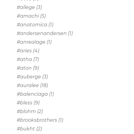
#allege
(3)
#amachi
(5)
#anatomica
(1)
#andersenandersen
(1)
#anrealage
(1)
#aries
(4)
#atha
(7)
#aton
(9)
#auberge
(3)
#auralee
(18)
#balenciaga
(1)
#bless
(9)
#blohm
(2)
#brooksbrothers
(1)
#bukht
(2)