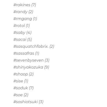
#rakines
(7)
#randy
(2)
#rmgang
(1)
#rotol
(1)
#saby
(4)
#sacai
(5)
#sasquatchfabrix.
(2)
#sassafras
(1)
#sevenbyseven
(3)
#shinyakozuka
(9)
#shoop
(2)
#sise
(1)
#soduk
(7)
#soe
(2)
#soshiotsuki
(3)