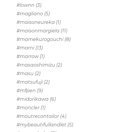
#lownn
(3)
#magliano
(5)
#maisoneureka
(1)
#maisonmargiela
(11)
#mamekurogouchi
(8)
#marni
(13)
#marrow
(1)
#masaoshimizu
(2)
#masu
(2)
#matsufuji
(2)
#mfpen
(9)
#midorikawa
(6)
#moncler
(1)
#moutrecontailor
(4)
#mybeautifullandlet
(5)