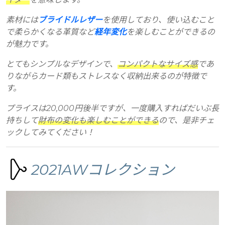
素材には
ブライドルレザー
を使用しており、使い込むこと
で柔らかくなる革質など
経年変化
を楽しむことができるの
が魅力です。
とてもシンプルなデザインで、
コンパクトなサイズ感
であ
りながらカード類もストレスなく収納出来るのが特徴で
す。
プライスは20,000円後半ですが、一度購入すればだいぶ長
持ちして
財布の変化も楽しむことができる
ので、是非チェ
ックしてみてください！
2021AWコレクション